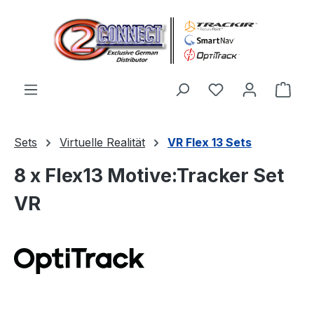
Zum Hauptinhalt springen
Du hast 0 Produ
Ware
Sets
Virtuelle Realität
VR Flex 13 Sets
8 x Flex13 Motive:Tracker Set
VR