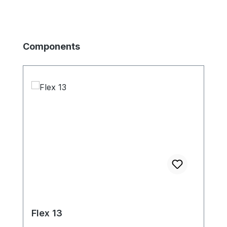
Produktgalerie überspringen
Components
Flex 13