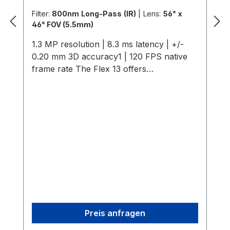
Filter:
800nm Long-Pass (IR)
|
Lens:
56° x
46° FOV (5.5mm)
1.3 MP resolution | 8.3 ms latency | +/-
0.20 mm 3D accuracy1 | 120 FPS native
frame rate The Flex 13 offers
professional-grade motion capture with
1.3 MP resolution, 120 FPS, and a 56° field
of view, ensuring sub-0.5 mm tracking
precision. Its efficient on-camera
processing supports scalable imaging,
while features like interchangeable M12
lenses and infrared lighting optimize
capture environments. Perfect for AAA
and indie studios, it combines affordability
with robust performance for applications
ranging from multi-actor capture to
Preis anfragen
computer vision integration. 1.3D accuracy
referenced is typical for a 30'×30'