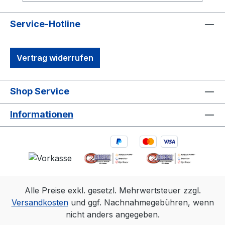
(9m×9m) tracking area. Range is estimated
using a 14 mm marker with cameras at an
Service-Hotline
exposure of 800, gain of 6, and the
lowest f-stop.
Vertrag widerrufen
Shop Service
Informationen
Alle Preise exkl. gesetzl. Mehrwertsteuer zzgl.
Versandkosten
und ggf. Nachnahmegebühren, wenn
nicht anders angegeben.