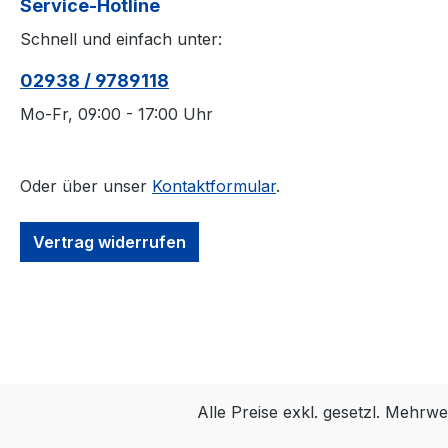
Service-Hotline
continuous, automatic
Schnell und einfach unter:
calibration. 3D accuracy
referenced is typical for
02938 / 9789118
a 30'×30' (9m×9m)
tracking area. Range is
Mo-Fr, 09:00 - 17:00 Uhr
estimated using a 14 mm
marker with cameras at
an exposure of 800,
Oder über unser
Kontaktformular
.
gain of 6, and the lowest
f-stop. 1.
Vertrag widerrufen
Alle Preise exkl. gesetzl. Mehrwe