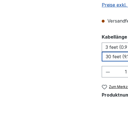
Preise exkl
Versandfer
Kabellänge
3 feet (0.
30 feet (9.
Produkt
Zum Merkze
Produktnu