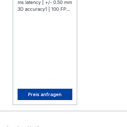
ms latency | +/- 0.50 mm
3D accuracy1 | 100 FPS
native frame rateThe
OptiTrack Flex 3 is a
compact, high-
performance motion
capture camera offering
0.3 MP resolution, 10 ms
latency, +/- 0.50 mm 3D
Accuracy and 100 FPS
capture speed. Its
interchangeable M12
lenses and infrared light
provide flexible, precise
Preis anfragen
tracking in any
environment. Start small
and expand as needed
with modular camera
bundles, all with