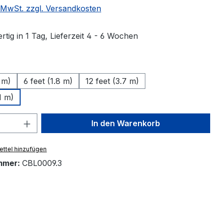
. MwSt. zzgl. Versandkosten
tig in 1 Tag, Lieferzeit 4 - 6 Wochen
auswählen
9 m)
6 feet (1.8 m)
12 feet (3.7 m)
1 m)
 Anzahl: Gib den gewünschten Wert ein 
In den Warenkorb
ttel hinzufügen
mmer:
CBL0009.3