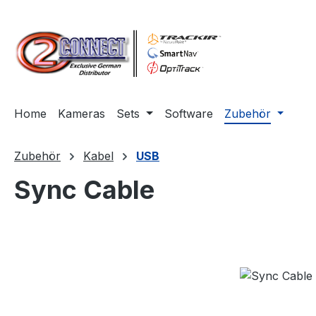
m Hauptinhalt springen
Zur Suche springen
Zur Hauptnavigation springen
Home
Kameras
Sets
Software
Zubehör
Zubehör
Kabel
USB
Sync Cable
Bildergalerie überspringen