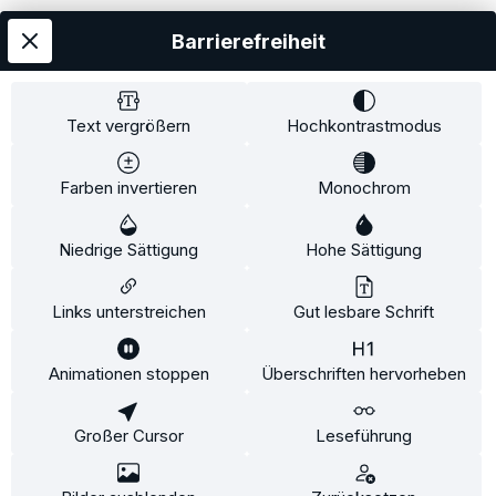
Informationen
Barrierefreiheit
Text vergrößern
Hochkontrastmodus
Farben invertieren
Monochrom
Alle Preise exkl. gesetzl. Mehrwertsteuer zzgl.
Versandkosten
und ggf. Nachnahmegebühren, wenn
Niedrige Sättigung
Hohe Sättigung
nicht anders angegeben.
Links unterstreichen
Gut lesbare Schrift
© by 2connect Ltd.&Co.KG
Diese Website verwendet Cookies, um eine bestmögliche
Animationen stoppen
Überschriften hervorheben
Erfahrung bieten zu können.
Mehr Informationen ...
Großer Cursor
Leseführung
Konfigurieren
Nur technisch notwendige
Alle Cookies akzeptieren