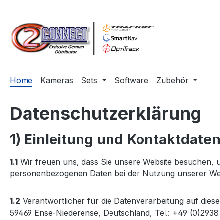
m Hauptinhalt springen
Zur Suche springen
Zur Hauptnavigation springen
Home
Kameras
Sets
Software
Zubehör
Datenschutzerklärung
1) Einleitung und Kontaktdate
1.1
Wir freuen uns, dass Sie unsere Website besuchen, u
personenbezogenen Daten bei der Nutzung unserer Websi
1.2
Verantwortlicher für die Datenverarbeitung auf die
59469 Ense-Niederense, Deutschland, Tel.: +49 (0)2938