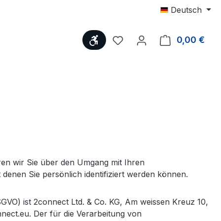
Deutsch
Werkzeugleiste anzeigen
Du hast 0 Produkte auf 
0,00 €
Ware
ren wir Sie über den Umgang mit Ihren
enen Sie persönlich identifiziert werden können.
GVO) ist 2connect Ltd. & Co. KG, Am weissen Kreuz 10,
nect.eu. Der für die Verarbeitung von