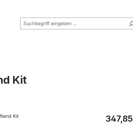
d Kit
Regulärer Pr
347,85