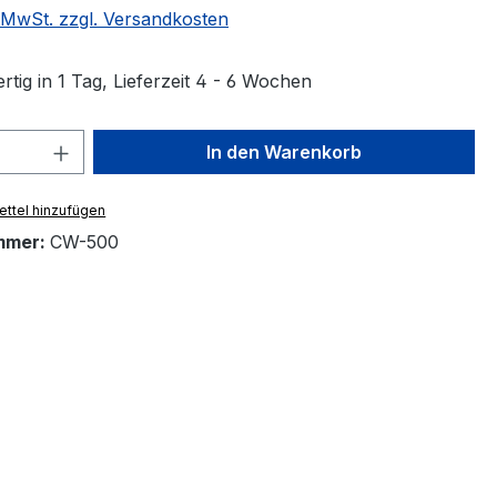
. MwSt. zzgl. Versandkosten
tig in 1 Tag, Lieferzeit 4 - 6 Wochen
 Anzahl: Gib den gewünschten Wert ein 
In den Warenkorb
ttel hinzufügen
mmer:
CW-500