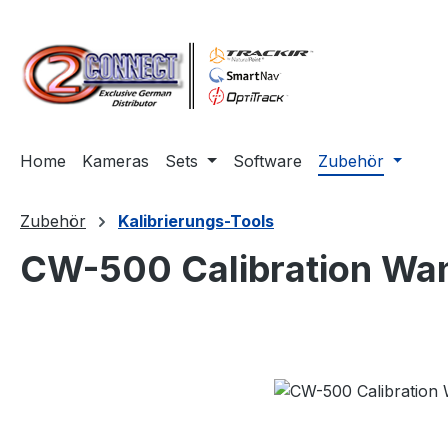
m Hauptinhalt springen
Zur Suche springen
Zur Hauptnavigation springen
Home
Kameras
Sets
Software
Zubehör
Zubehör
Kalibrierungs-Tools
CW-500 Calibration Wan
Bildergalerie überspringen