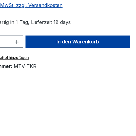
. MwSt. zzgl. Versandkosten
tig in 1 Tag, Lieferzeit 18 days
 Anzahl: Gib den gewünschten Wert ein 
In den Warenkorb
ttel hinzufügen
mmer:
MTV-TKR