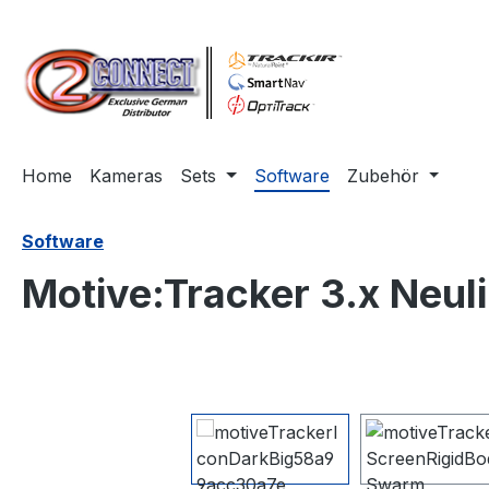
m Hauptinhalt springen
Zur Suche springen
Zur Hauptnavigation springen
Home
Kameras
Sets
Software
Zubehör
Software
Motive:Tracker 3.x Neul
Bildergalerie überspringen