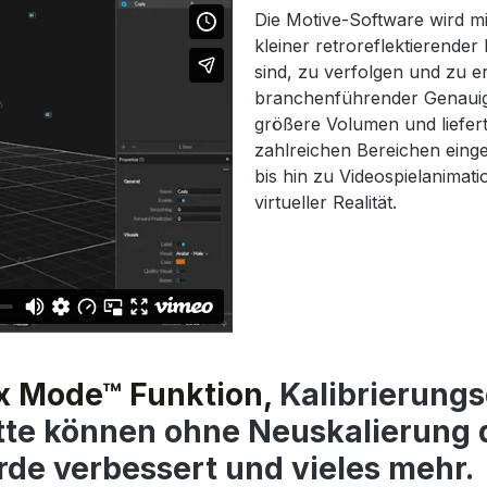
Die Motive-Software wird m
kleiner retroreflektierende
sind, zu verfolgen und zu e
branchenführender Genauigke
größere Volumen und liefer
zahlreichen Bereichen eing
bis hin zu Videospielanimat
virtueller Realität.
x Mode™ Funktion,
Kalibrierungsd
tte können ohne Neuskalierung d
de verbessert und vieles mehr.