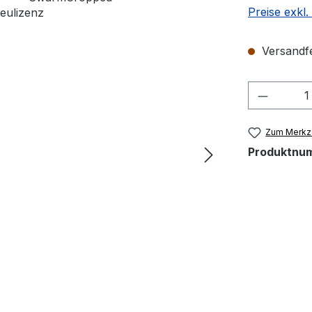
Preise exkl
Versandfer
Produkt
Zum Merkze
Produktnu