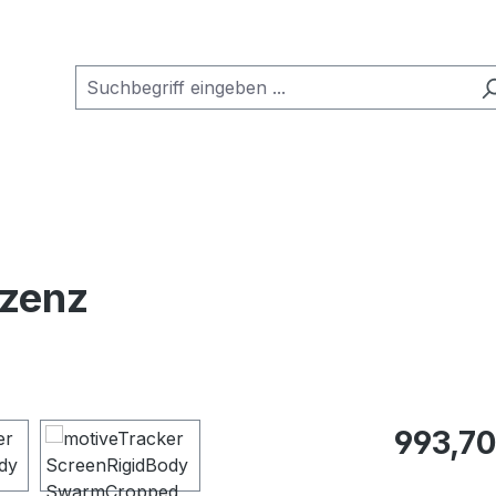
izenz
Regulärer Pr
993,70