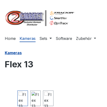
m Hauptinhalt springen
Zur Suche springen
Zur Hauptnavigation springen
Home
Kameras
Sets
Software
Zubehör
Kameras
Flex 13
Bildergalerie überspringen