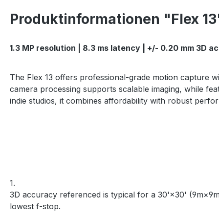
Produktinformationen "Flex 13
1.3 MP resolution | 8.3 ms latency | +/- 0.20 mm 3D a
The Flex 13 offers professional-grade motion capture wit
camera processing supports scalable imaging, while feat
indie studios, it combines affordability with robust perf
1.
3D accuracy referenced is typical for a 30'×30' (9m×9m
lowest f-stop.