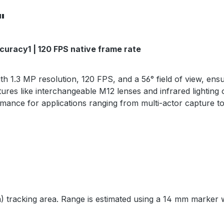
"
ccuracy1 | 120 FPS native frame rate
h 1.3 MP resolution, 120 FPS, and a 56° field of view, ensur
ures like interchangeable M12 lenses and infrared lightin
ormance for applications ranging from multi-actor capture to
) tracking area. Range is estimated using a 14 mm marker w