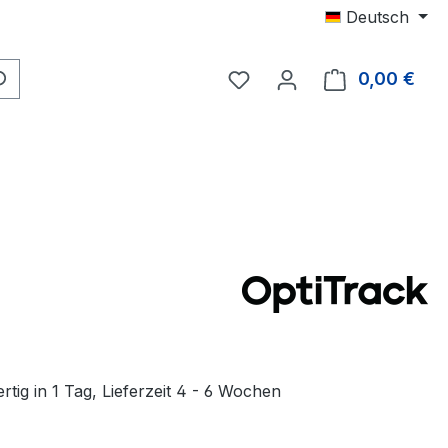
Deutsch
Du hast 0 Produkte auf 
0,00 €
Ware
tig in 1 Tag, Lieferzeit 4 - 6 Wochen
hlen