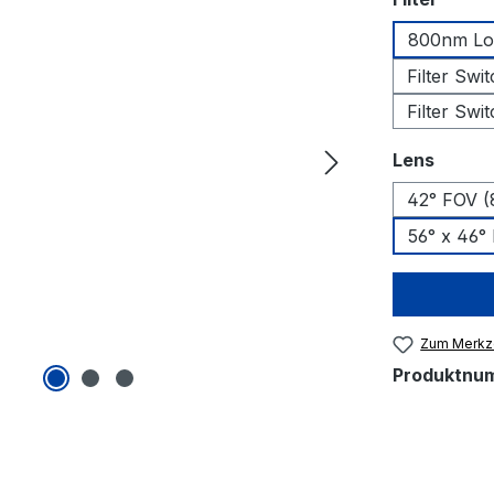
800nm Lon
Filter Swi
Filter Swi
auswä
Lens
42° FOV 
56° x 46°
Zum Merkze
Produktnu