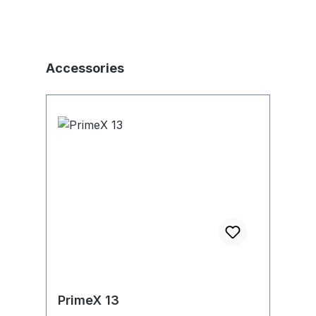
Produktgalerie überspringen
Accessories
PrimeX 13
P