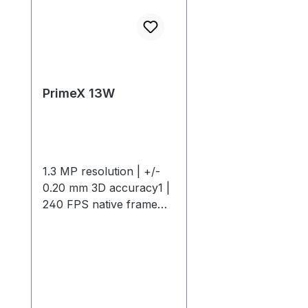
PrimeX 13W
1.3 MP resolution | +/-
0.20 mm 3D accuracy1 |
240 FPS native frame
rate | 1000 FPS max
frame rate2 Optimized
for compact and large-
scale spaces, the Primex
13W offers high-speed
tracking at 240 FPS with