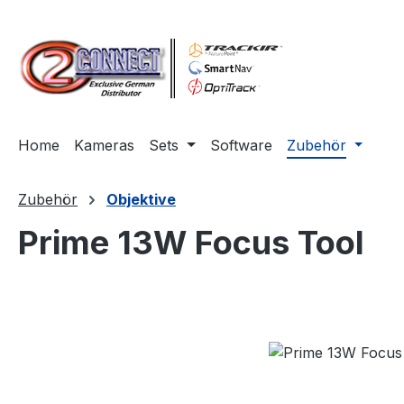
m Hauptinhalt springen
Zur Suche springen
Zur Hauptnavigation springen
Home
Kameras
Sets
Software
Zubehör
Zubehör
Objektive
Prime 13W Focus Tool
Bildergalerie überspringen