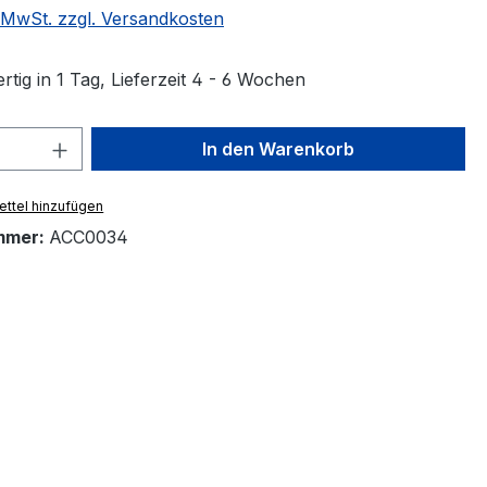
. MwSt. zzgl. Versandkosten
tig in 1 Tag, Lieferzeit 4 - 6 Wochen
 Anzahl: Gib den gewünschten Wert ein 
In den Warenkorb
ttel hinzufügen
mmer:
ACC0034