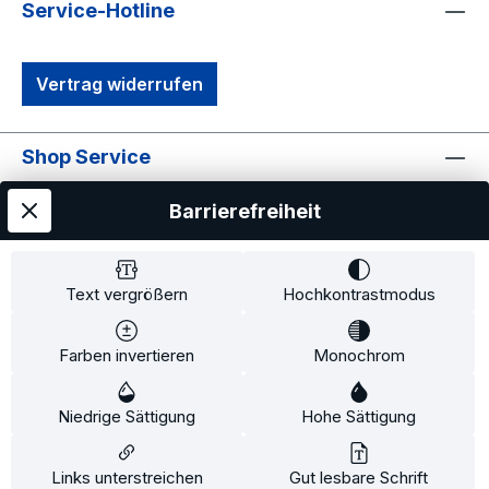
Service-Hotline
Vertrag widerrufen
Shop Service
Informationen
Barrierefreiheit
Text vergrößern
Hochkontrastmodus
Farben invertieren
Monochrom
Alle Preise exkl. gesetzl. Mehrwertsteuer zzgl.
Versandkosten
und ggf. Nachnahmegebühren, wenn
Niedrige Sättigung
Hohe Sättigung
nicht anders angegeben.
Links unterstreichen
Gut lesbare Schrift
© by 2connect Ltd.&Co.KG