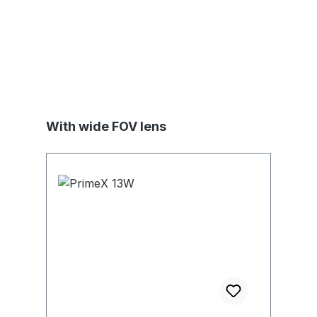
Produktgalerie überspringen
With wide FOV lens