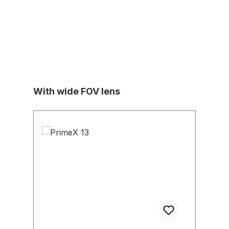
Produktgalerie überspringen
With wide FOV lens