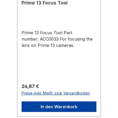
Prime 13 Focus Tool
fps624×49630°×24°
Prime 13 Focus Tool Part
number: ACC0033 For focusing the
lens on Prime 13 cameras.
Regulärer Preis:
24,87 €
Preise exkl. MwSt. zzgl. Versandkosten
In den Warenkorb