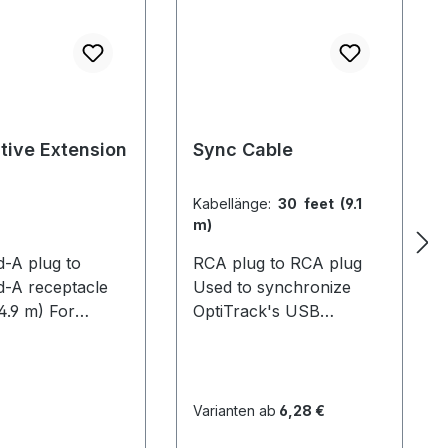
tive Extension
Sync Cable
Kabellänge:
30 feet (9.1
m)
d-A plug to
RCA plug to RCA plug
d-A receptacle
Used to synchronize
(4.9 m) For
OptiTrack's USB
g the reach of
systems. For V100 and
s. This allows
mixed systems, 1 cable is
ck cameras to be
required per camera. For
farther from the
V100:R2 systems with
Varianten ab
6,28 €
r for larger
OptiHubs, only the hubs