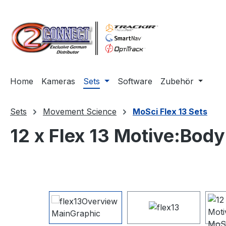
m Hauptinhalt springen
Zur Suche springen
Zur Hauptnavigation springen
Home
Kameras
Sets
Software
Zubehör
Sets
Movement Science
MoSci Flex 13 Sets
12 x Flex 13 Motive:Bod
Bildergalerie überspringen