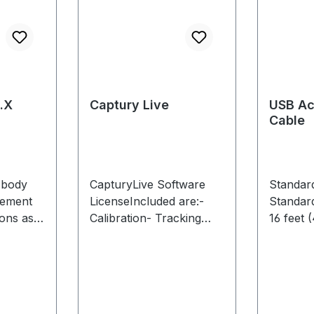
.X
Captury Live
USB Ac
Cable
 body
CapturyLive Software
Standar
vement
LicenseIncluded are:-
Standar
ions as
Calibration- Tracking
16 feet 
(full body)- Record
extendin
m,
synchronized videos-
USB hub
 and
Realtime Processing-
OptiTra
license
Streaming (VRPN,
located 
OSVR, ROS, OSC)-
compute