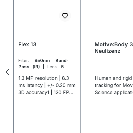
Flex 13
Motive:Body 3
Neulizenz
Filter:
850nm Band-
Pass (IR)
|
Lens:
56°
FOV (5.5mm)
1.3 MP resolution | 8.3
Human and rigid
ms latency | +/- 0.20 mm
tracking for Mo
3D accuracy1 | 120 FPS
Science applicat
native frame rate The
well as Character
Flex 13 offers
Animation for fil
professional-grade
games, episodics
motion capture with 1.3
more. perpetual 
MP resolution, 120 FPS,
with one year of