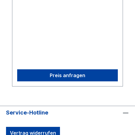
Cables (USB)1 CS-200 Calibration Square1
Security Key1 CW-500 Calibration Wand2
OptiHub 2s
Preis anfragen
Service-Hotline
Vertrag widerrufen