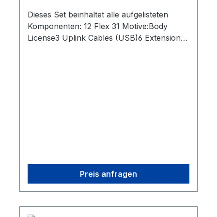
Dieses Set beinhaltet alle aufgelisteten
Komponenten: 12 Flex 31 Motive:Body
License3 Uplink Cables (USB)6 Extension
Cables (USB)2 Sync Cable (RCA)12
Camera Cables (USB)1 CS-200 Calibration
Square1 Security Key1 CW-500 Calibration
Wand3 OptiHub 2s
Preis anfragen