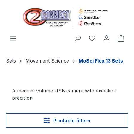
Zum Hauptinhalt springen
Du hast 0 Produ
Ware
Sets
Movement Science
MoSci Flex 13 Sets
A medium volume USB camera with excellent
precision.
Produkte filtern