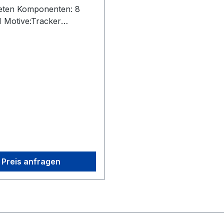
teten Komponenten: 8
1 Motive:Tracker
0 Ethernet Cables (Cat
Switch1 Security Key3
etwork Card1 Base
Preis anfragen