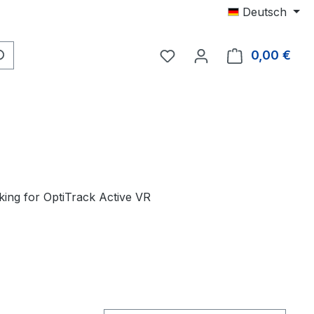
Deutsch
Du hast 0 Produkte auf 
0,00 €
Ware
cking for OptiTrack Active VR