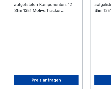
aufgelisteten Komponenten: 12
aufgelis
Slim 13E1 Motive:Tracker
Slim 13E
License14 Ethernet Cables (Cat
License1
6)1 PoE Switch1 Security Key5
6)1 PoE 
Tags1 Network Card1 Base
Tags1 N
Station
Station
Preis anfragen