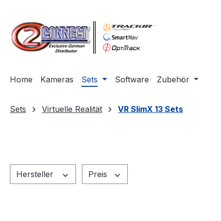
m Hauptinhalt springen
Zur Suche springen
Zur Hauptnavigation springen
Home
Kameras
Sets
Software
Zubehör
Sets
Virtuelle Realität
VR SlimX 13 Sets
Hersteller
Preis