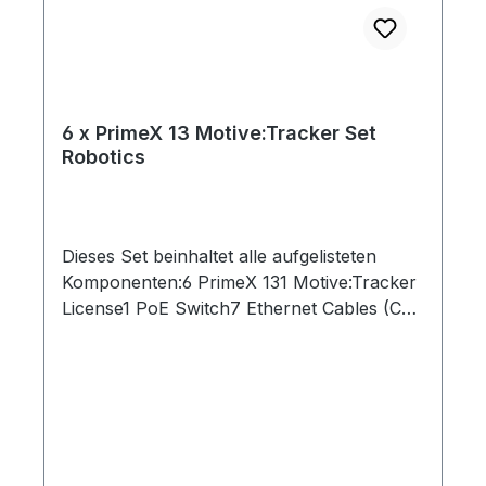
6 x PrimeX 13 Motive:Tracker Set
Robotics
Dieses Set beinhaltet alle aufgelisteten
Komponenten:6 PrimeX 131 Motive:Tracker
License1 PoE Switch7 Ethernet Cables (Cat
6)1 Lens Focus Tool1 Network Card2 Rigid
Body Marker1 Set of 10 M4 Markers1 CW-
500 Calibration Wand1 Cs-200 Calibration
Square1 Security Key