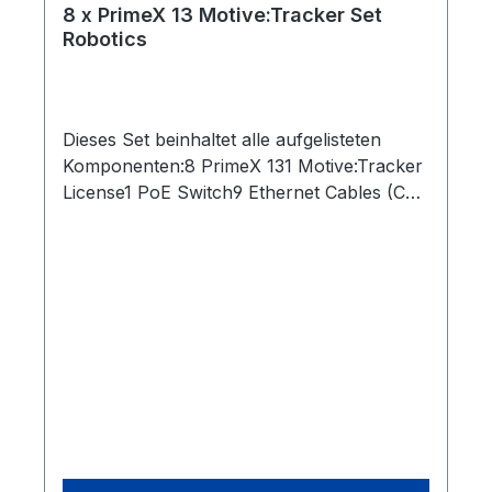
8 x PrimeX 13 Motive:Tracker Set
Robotics
Dieses Set beinhaltet alle aufgelisteten
Komponenten:8 PrimeX 131 Motive:Tracker
License1 PoE Switch9 Ethernet Cables (Cat
6)1 Lens Focus Tool1 Network Card2 Rigid
Body Marker1 Set of 10 M4 Markers1 CW-
500 Calibration Wand1 Cs-200 Calibration
Square1 Security Key