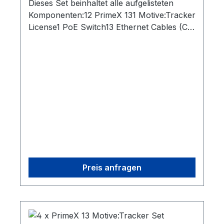
Dieses Set beinhaltet alle aufgelisteten
Komponenten:12 PrimeX 131 Motive:Tracker
License1 PoE Switch13 Ethernet Cables (Cat
6)1 Lens Focus Tool1 Network Card2 Rigid
Body Marker1 Set of 10 M4 Markers1 CW-
500 Calibration Wand1 Cs-200 Calibration
Square1 Security Key
Preis anfragen