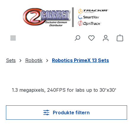
Zum Hauptinhalt springen
Du hast 0 Produ
Ware
Sets
Robotik
Robotics PrimeX 13 Sets
1.3 megapixels, 240FPS for labs up to 30'x30'
Produkte filtern