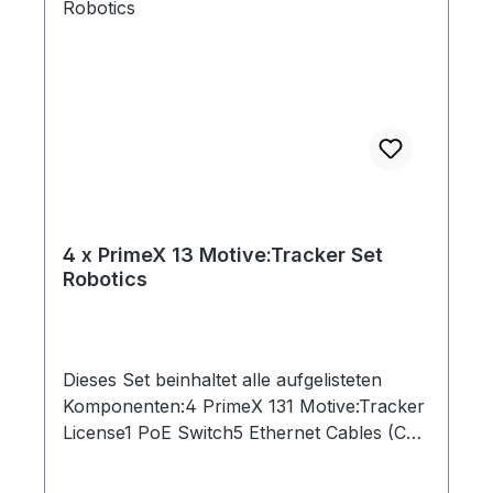
4 x PrimeX 13 Motive:Tracker Set
Robotics
Dieses Set beinhaltet alle aufgelisteten
Komponenten:4 PrimeX 131 Motive:Tracker
License1 PoE Switch5 Ethernet Cables (Cat
6)1 Lens Focus Tool1 Network Card2 Rigid
Body Marker1 Set of 10 M4 Markers1 CW-