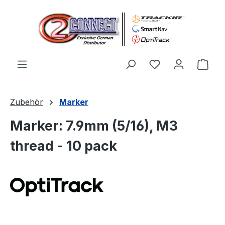
Zum Hauptinhalt springen
Du hast 0 Produ
Ware
Zubehör
Marker
Marker: 7.9mm (5/16), M3
thread - 10 pack