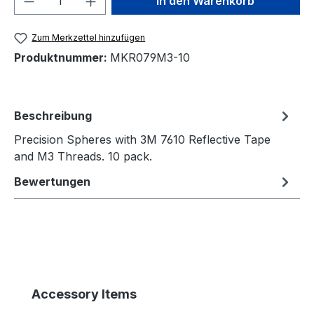
In den Warenkorb
Zum Merkzettel hinzufügen
Produktnummer:
MKR079M3-10
Beschreibung
Precision Spheres with 3M 7610 Reflective Tape
and M3 Threads. 10 pack.
Bewertungen
Produktgalerie überspringen
Accessory Items