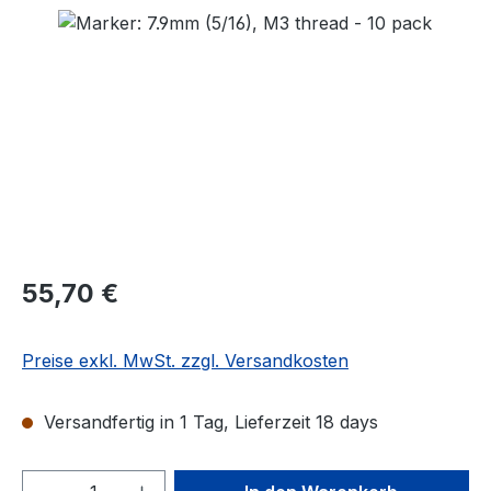
Bildergalerie überspringen
Regulärer Preis:
55,70 €
Preise exkl. MwSt. zzgl. Versandkosten
Versandfertig in 1 Tag, Lieferzeit 18 days
Produkt Anzahl: Gib den gewünschten We