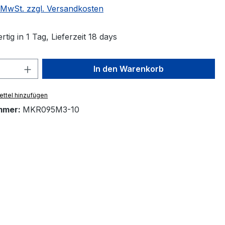
. MwSt. zzgl. Versandkosten
tig in 1 Tag, Lieferzeit 18 days
 Anzahl: Gib den gewünschten Wert ein 
In den Warenkorb
ttel hinzufügen
mmer:
MKR095M3-10