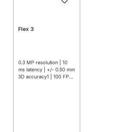
Flex 3
0.3 MP resolution | 10
ms latency | +/- 0.50 mm
3D accuracy1 | 100 FPS
native frame rateThe
OptiTrack Flex 3 is a
compact, high-
performance motion
capture camera offering
0.3 MP resolution, 10 ms
latency, +/- 0.50 mm 3D