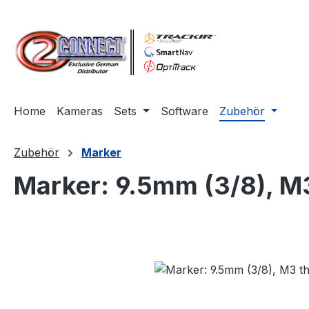
m Hauptinhalt springen
Zur Suche springen
Zur Hauptnavigation springen
Home
Kameras
Sets
Software
Zubehör
Zubehör
Marker
Marker: 9.5mm (3/8), M3
Bildergalerie überspringen