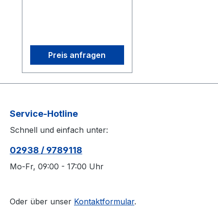
Accuracy and 100 FPS
capture speed. Its
interchangeable M12
lenses and infrared light
provide flexible, precise
Preis anfragen
tracking in any
environment. Start small
and expand as needed
with modular camera
bundles, all with
Service-Hotline
continuous, automatic
Schnell und einfach unter:
calibration. 3D accuracy
referenced is typical for
02938 / 9789118
a 30'×30' (9m×9m)
tracking area. Range is
Mo-Fr, 09:00 - 17:00 Uhr
estimated using a 14 mm
marker with cameras at
an exposure of 800,
Oder über unser
Kontaktformular
.
gain of 6, and the lowest