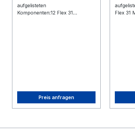
aufgelisteten
aufgelis
Komponenten:12 Flex 31
Flex 31 
Motive:Tracker License3 OptiHub
OptiHub 
2s3 Uplink Cables (USB)3
(USB)2 E
Extension Cables (USB)2 Sync
Sync Cab
Cable (RCA)2 Rigid Body Marker1
Marker1 
Set of 10 M4 Markers1 CW-500
CW-500 C
Calibration Wand1 Cs-200
200 Cali
Calibration Square1 Security
Key4 Ca
Key12 Camera Cables (USB)
Preis anfragen