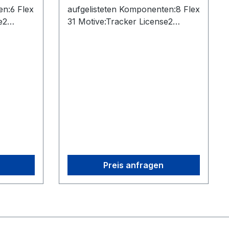
en:6 Flex
aufgelisteten Komponenten:8 Flex
e2
31 Motive:Tracker License2
es
OptiHub 2s2 Uplink Cables
 (USB)1
(USB)2 Extension Cables (USB)1
 Body
Sync Cable (RCA)2 Rigid Body
arkers1
Marker1 Set of 10 M4 Markers1
d1 Cs-
CW-500 Calibration Wand1 Cs-
Security
200 Calibration Square1 Security
B)
Key8 Camera Cables (USB)
Preis anfragen