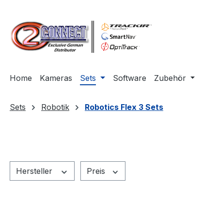
m Hauptinhalt springen
Zur Suche springen
Zur Hauptnavigation springen
Home
Kameras
Sets
Software
Zubehör
Sets
Robotik
Robotics Flex 3 Sets
Hersteller
Preis