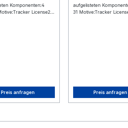
teten Komponenten:4
aufgelisteten Komponent
Motive:Tracker License2
31 Motive:Tracker Licens
2s2 Uplink Cables
OptiHub 2s2 Uplink Cabl
xtension Cables (USB)1
(USB)2 Extension Cables
le (RCA)2 Rigid Body
Sync Cable (RCA)2 Rigid
Set of 10 M4 Markers1
Marker1 Set of 10 M4 M
alibration Wand1 Cs-
CW-500 Calibration Wan
bration Square1 Security
200 Calibration Square1 
mera Cables (USB)
Key6 Camera Cables (US
Preis anfragen
Preis anfragen