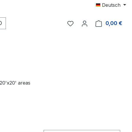
Deutsch
Du hast 0 Produkte auf 
0,00 €
Ware
 20'x20' areas