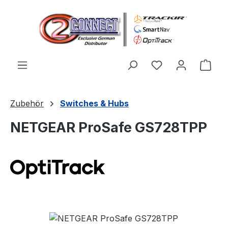
Zum Hauptinhalt springen
Du hast 0 Produ
Ware
Zubehör
Switches & Hubs
NETGEAR ProSafe GS728TPP
Bildergalerie überspringen