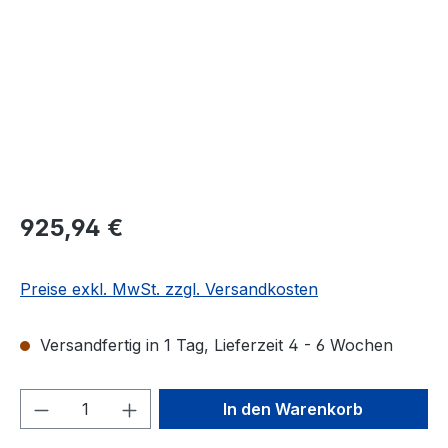
Regulärer Preis:
925,94 €
Preise exkl. MwSt. zzgl. Versandkosten
Versandfertig in 1 Tag, Lieferzeit 4 - 6 Wochen
Produkt Anzahl: Gib den gewünschten We
In den Warenkorb