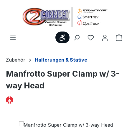
Zum Hauptinhalt springen
Werkzeugleiste anzeigen
Du hast 0 Produ
Ware
Zubehör
Halterungen & Stative
Manfrotto Super Clamp w/ 3-
way Head
Bildergalerie überspringen