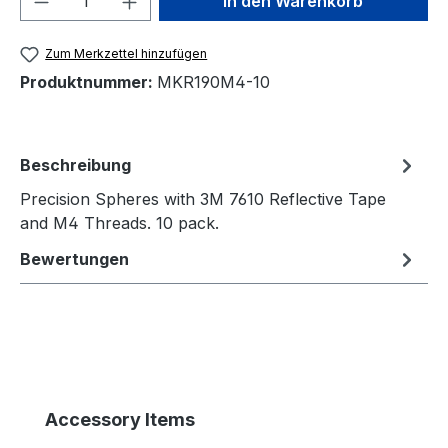
In den Warenkorb
Zum Merkzettel hinzufügen
Produktnummer:
MKR190M4-10
Beschreibung
Precision Spheres with 3M 7610 Reflective Tape
and M4 Threads. 10 pack.
Bewertungen
Produktgalerie überspringen
Accessory Items