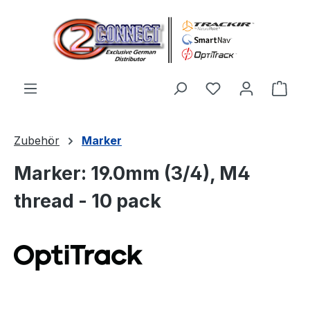
Zum Hauptinhalt springen
Du hast 0 Produ
Ware
Zubehör
Marker
Marker: 19.0mm (3/4), M4
thread - 10 pack