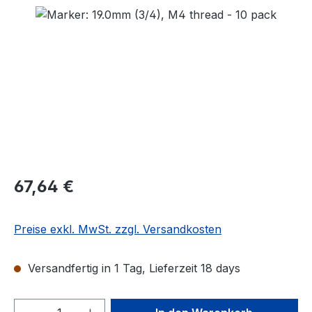
Bildergalerie überspringen
Regulärer Preis:
67,64 €
Preise exkl. MwSt. zzgl. Versandkosten
Versandfertig in 1 Tag, Lieferzeit 18 days
Produkt Anzahl: Gib den gewünschten We