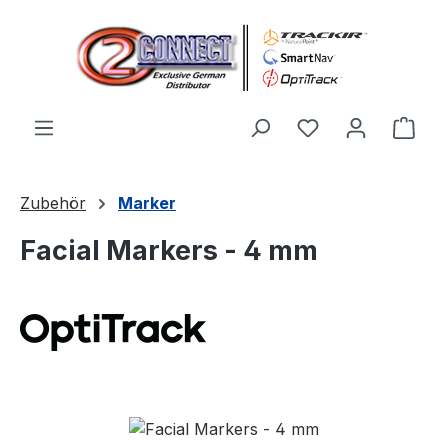
Zum Hauptinhalt springen
Du hast 0 Produ
Ware
Zubehör
Marker
Facial Markers - 4 mm
Bildergalerie überspringen