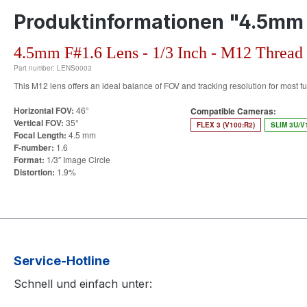
Produktinformationen "4.5mm F
4.5mm F#1.6 Lens - 1/3 Inch - M12 Thread
Part number:
LENS0003
This M12 lens offers an ideal balance of FOV and tracking resolution for most fu
Horizontal FOV:
46°
Compatible Cameras:
Vertical FOV:
35°
FLEX 3 (V100:R2)
SLIM 3U/V
Focal Length:
4.5 mm
F-number:
1.6
Format:
1/3″ Image Circle
Distortion:
1.9%
Service-Hotline
Schnell und einfach unter: