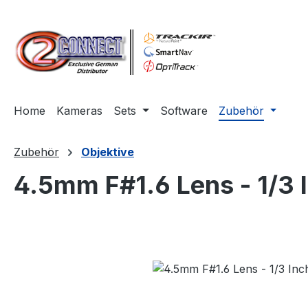
m Hauptinhalt springen
Zur Suche springen
Zur Hauptnavigation springen
Home
Kameras
Sets
Software
Zubehör
Zubehör
Objektive
4.5mm F#1.6 Lens - 1/3 
Bildergalerie überspringen