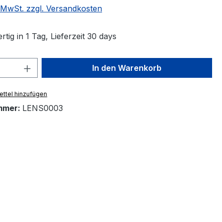
. MwSt. zzgl. Versandkosten
tig in 1 Tag, Lieferzeit 30 days
 Anzahl: Gib den gewünschten Wert ein 
In den Warenkorb
ttel hinzufügen
mmer:
LENS0003