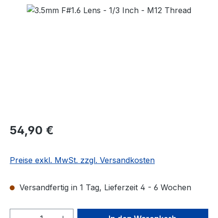
Bildergalerie überspringen
Regulärer Preis:
54,90 €
Preise exkl. MwSt. zzgl. Versandkosten
Versandfertig in 1 Tag, Lieferzeit 4 - 6 Wochen
Produkt Anzahl: Gib den gewünschten We