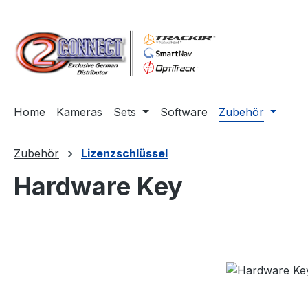
m Hauptinhalt springen
Zur Suche springen
Zur Hauptnavigation springen
Home
Kameras
Sets
Software
Zubehör
Zubehör
Lizenzschlüssel
Hardware Key
Bildergalerie überspringen