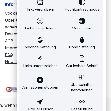
Informationen
Text vergrößern
Hochkontrastmodus
Cookie Einstellungen
Über uns
Widerrufsrecht
Farben invertieren
Monochrom
Datenschutz
AGB
Niedrige Sättigung
Hohe Sättigung
Impressum
FAQ
Newsletter
Links unterstreichen
Gut lesbare Schrift
Überschriften
Animationen stoppen
hervorheben
, wenn nicht anders angegeben.
Großer Cursor
Leseführung