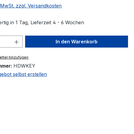
. MwSt. zzgl. Versandkosten
tig in 1 Tag, Lieferzeit 4 - 6 Wochen
 Anzahl: Gib den gewünschten Wert ein 
In den Warenkorb
ttel hinzufügen
mmer:
HDWKEY
bot selbst erstellen