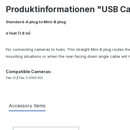
Produktinformationen "USB Ca
Standard-A plug to Mini-B plug
6 feet (1.8 m)
For connecting cameras to hubs. This straight Mini-B plug routes the
mounting situations or when the rear-facing down angle cable will 
Compatible Cameras:
/
Flex 13
Flex 3 (V100:R2)
Accessory Items
Produktgalerie überspringen