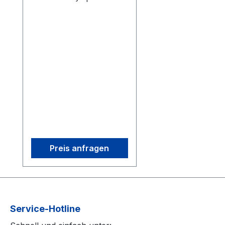
native frame rateThe
OptiTrack Flex 3 is a
compact, high-
performance motion
capture camera offering
0.3 MP resolution, 10 ms
latency, +/- 0.50 mm 3D
Accuracy and 100 FPS
capture speed. Its
interchangeable M12
lenses and infrared light
provide flexible, precise
Preis anfragen
tracking in any
environment. Start small
and expand as needed
with modular camera
bundles, all with
Service-Hotline
continuous, automatic