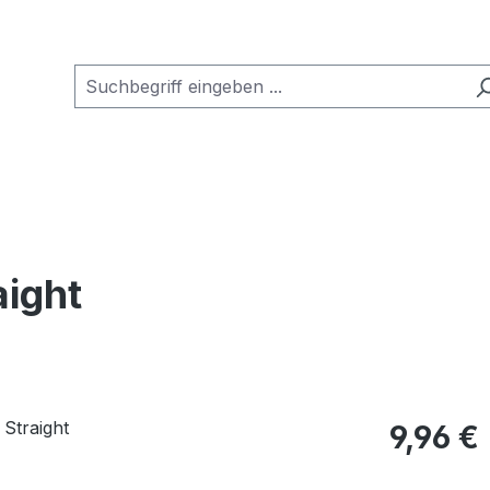
aight
Regulärer Pr
9,96 €