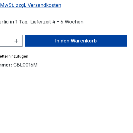
. MwSt. zzgl. Versandkosten
tig in 1 Tag, Lieferzeit 4 - 6 Wochen
 Anzahl: Gib den gewünschten Wert ein 
In den Warenkorb
ttel hinzufügen
mmer:
CBL0016M