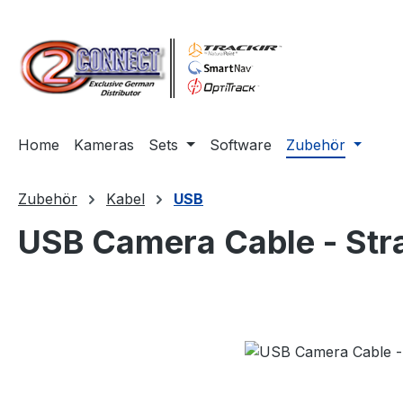
m Hauptinhalt springen
Zur Suche springen
Zur Hauptnavigation springen
Home
Kameras
Sets
Software
Zubehör
Zubehör
Kabel
USB
USB Camera Cable - Str
Bildergalerie überspringen