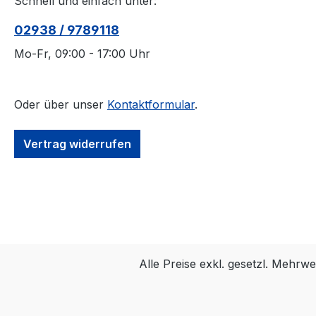
Schnell und einfach unter:
calibration. 3D accuracy
referenced is typical for
02938 / 9789118
a 30'×30' (9m×9m)
tracking area. Range is
Mo-Fr, 09:00 - 17:00 Uhr
estimated using a 14 mm
marker with cameras at
an exposure of 800,
Oder über unser
Kontaktformular
.
gain of 6, and the lowest
f-stop. 1.
Vertrag widerrufen
Alle Preise exkl. gesetzl. Mehrwe