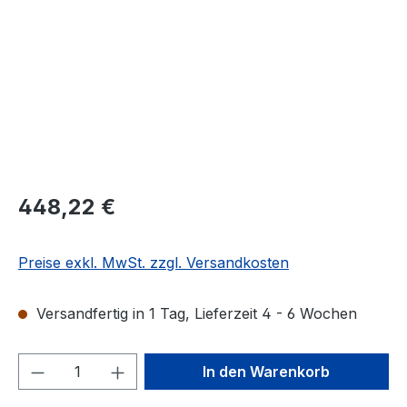
Regulärer Preis:
448,22 €
Preise exkl. MwSt. zzgl. Versandkosten
Versandfertig in 1 Tag, Lieferzeit 4 - 6 Wochen
Produkt Anzahl: Gib den gewünschten We
In den Warenkorb