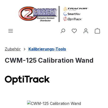
Zum Hauptinhalt springen
Du hast 0 Produ
Ware
Zubehör
Kalibrierungs-Tools
CWM-125 Calibration Wand
Bildergalerie überspringen