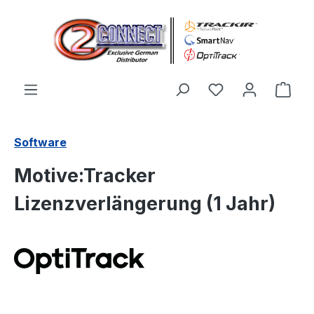
Zum Hauptinhalt springen
Du hast 0 Produ
Ware
Software
Motive:Tracker
Lizenzverlängerung (1 Jahr)