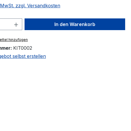
. MwSt. zzgl. Versandkosten
 Anzahl: Gib den gewünschten Wert ein 
In den Warenkorb
ttel hinzufügen
mmer:
KIT0002
bot selbst erstellen