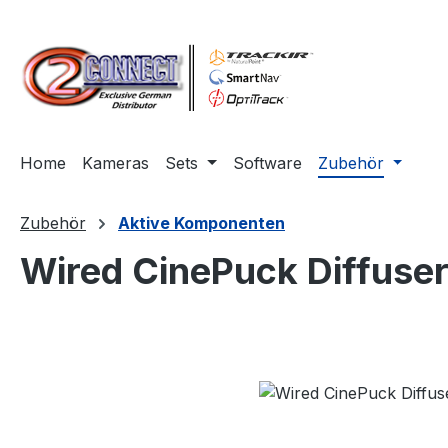
m Hauptinhalt springen
Zur Suche springen
Zur Hauptnavigation springen
Home
Kameras
Sets
Software
Zubehör
Zubehör
Aktive Komponenten
Wired CinePuck Diffuser
Bildergalerie überspringen