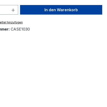
 Anzahl: Gib den gewünschten Wert ein 
In den Warenkorb
ttel hinzufügen
mmer:
CASE1030