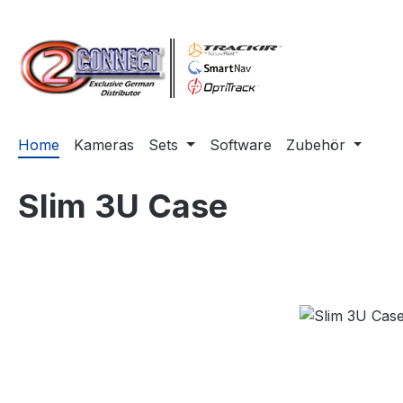
m Hauptinhalt springen
Zur Suche springen
Zur Hauptnavigation springen
Home
Kameras
Sets
Software
Zubehör
Slim 3U Case
Bildergalerie überspringen