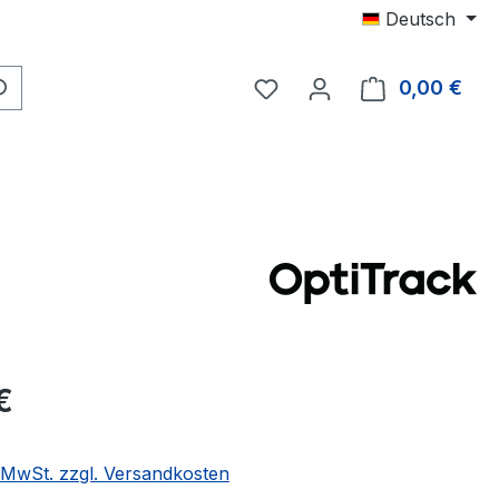
Deutsch
Du hast 0 Produkte auf 
0,00 €
Ware
eis:
€
. MwSt. zzgl. Versandkosten