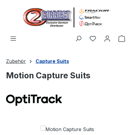
Zum Hauptinhalt springen
Du hast 0 Produ
Ware
Zubehör
Capture Suits
Motion Capture Suits
Bildergalerie überspringen