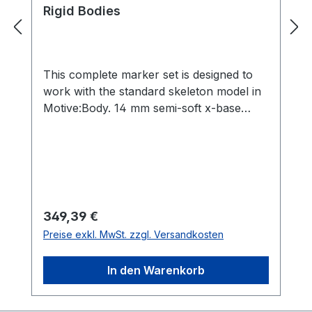
Rigid Bodies
This complete marker set is designed to
work with the standard skeleton model in
Motive:Body. 14 mm semi-soft x-base
markers provide a cushion for impact.
Recommended for all motion capture
setups. Includes: 42 count 14 mm semi-
soft x-base markers 8 count M4 12.7 mm
Reflective Markers 2 hand rigid bodies
Regulärer Preis:
349,39 €
Preise exkl. MwSt. zzgl. Versandkosten
In den Warenkorb