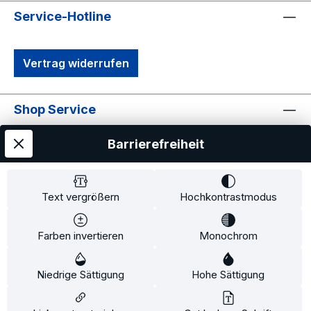
Waist12.87514.12515.37517.37519.375Hip13.
Service-Hotline
87515.12516.37518.37520.375Thigh7.8758.
59.12510.12511.125Inseam31.53232.53333.5
Vertrag widerrufen
Shop Service
Informationen
Barrierefreiheit
Text vergrößern
Hochkontrastmodus
Farben invertieren
Monochrom
Alle Preise exkl. gesetzl. Mehrwertsteuer zzgl.
Versandkosten
und ggf. Nachnahmegebühren, wenn
Niedrige Sättigung
Hohe Sättigung
nicht anders angegeben.