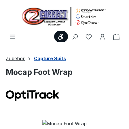
Zum Hauptinhalt springen
Werkzeugleiste anzeigen
Du hast 0 Produ
Ware
Zubehör
Capture Suits
Mocap Foot Wrap
Bildergalerie überspringen