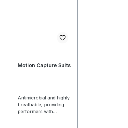
Motion Capture Suits
Antimicrobial and highly
breathable, providing
performers with
exceptional freedom of
movement and comfort