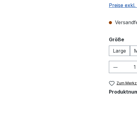
Preise exkl
Versandfer
ausw
Größe
Large
M
Produkt
Zum Merkze
Produktnu