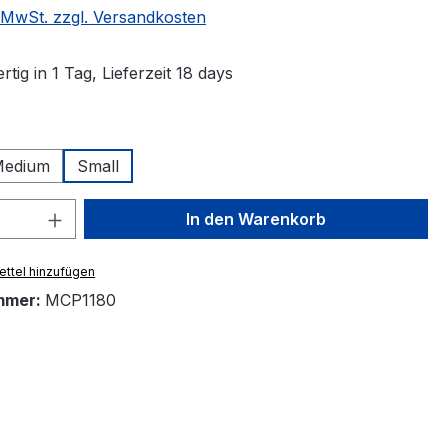
. MwSt. zzgl. Versandkosten
tig in 1 Tag, Lieferzeit 18 days
ählen
edium
Small
 Anzahl: Gib den gewünschten Wert ein 
In den Warenkorb
ttel hinzufügen
mmer:
MCP1180