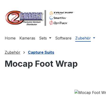
m Hauptinhalt springen
Zur Suche springen
Zur Hauptnavigation springen
Home
Kameras
Sets
Software
Zubehör
Zubehör
Capture Suits
Mocap Foot Wrap
Bildergalerie überspringen