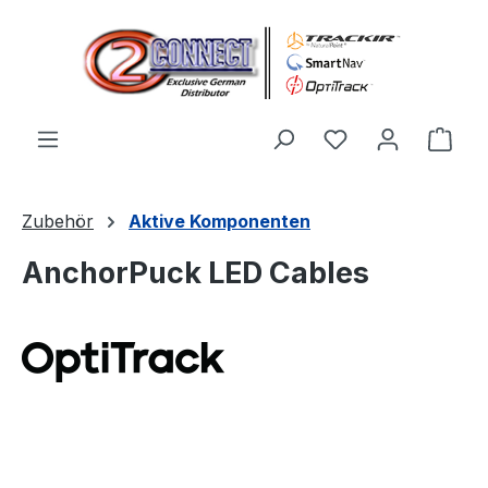
Zum Hauptinhalt springen
Du hast 0 Produ
Ware
Zubehör
Aktive Komponenten
AnchorPuck LED Cables
Bildergalerie überspringen