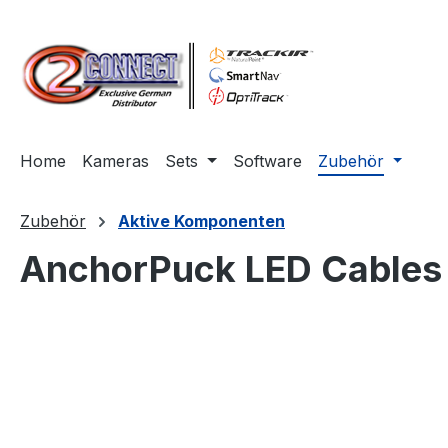
m Hauptinhalt springen
Zur Suche springen
Zur Hauptnavigation springen
Home
Kameras
Sets
Software
Zubehör
Zubehör
Aktive Komponenten
AnchorPuck LED Cables
Bildergalerie überspringen