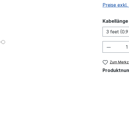
Preise exkl
Kabellänge
3 feet (0.
Produkt
Zum Merkze
Produktnu