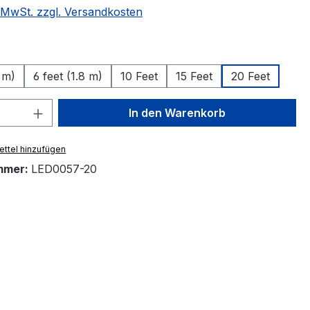
. MwSt. zzgl. Versandkosten
auswählen
9 m)
6 feet (1.8 m)
10 Feet
15 Feet
20 Feet
 Anzahl: Gib den gewünschten Wert ein 
In den Warenkorb
ttel hinzufügen
mmer:
LED0057-20