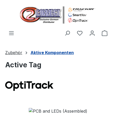
Zum Hauptinhalt springen
Du hast 0 Produ
Ware
Zubehör
Aktive Komponenten
Active Tag
Bildergalerie überspringen