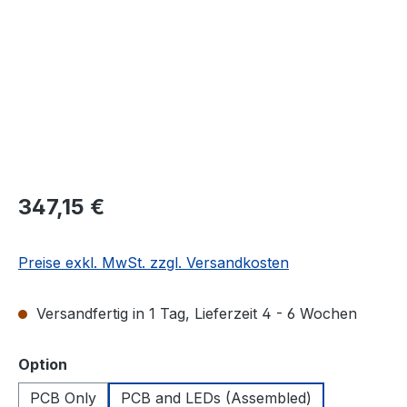
Regulärer Preis:
347,15 €
Preise exkl. MwSt. zzgl. Versandkosten
Versandfertig in 1 Tag, Lieferzeit 4 - 6 Wochen
auswählen
Option
PCB Only
PCB and LEDs (Assembled)