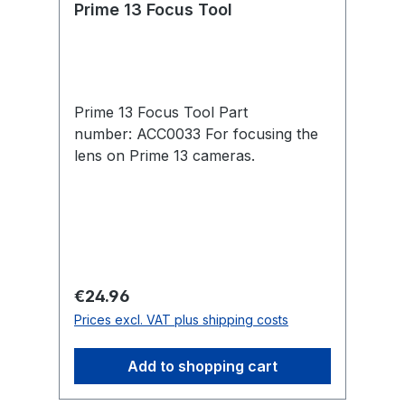
Prime 13 Focus Tool
fps624×49630°×24°
Prime 13 Focus Tool Part
number: ACC0033 For focusing the
lens on Prime 13 cameras.
Regular price:
€24.96
Prices excl. VAT plus shipping costs
Add to shopping cart