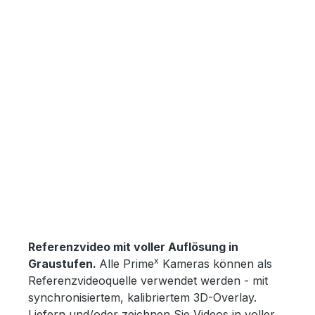
Skip image gallery
Referenzvideo mit voller Auflösung in
x
Graustufen.
Alle Prime
Kameras können als
Referenzvideoquelle verwendet werden - mit
synchronisiertem, kalibriertem 3D-Overlay.
Liefern und/oder zeichnen Sie Videos in voller