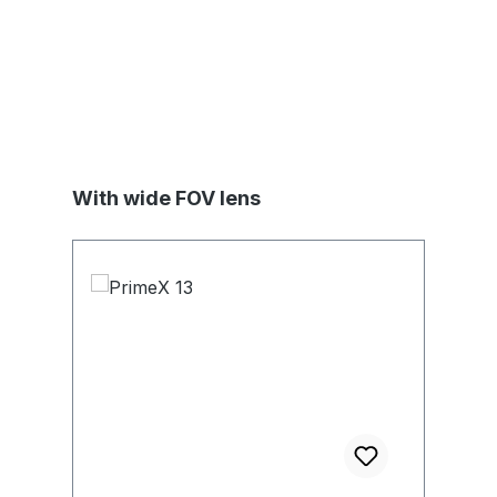
Skip product gallery
With wide FOV lens