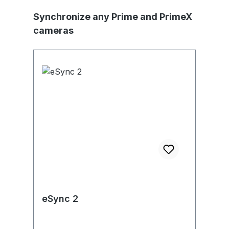
Skip product gallery
Synchronize any Prime and PrimeX
cameras
eSync 2