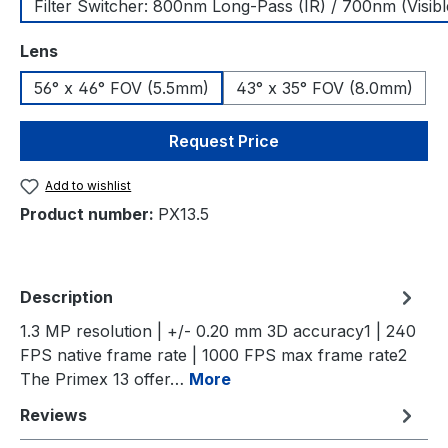
Filter Switcher: 800nm Long-Pass (IR) / 700nm (Visibl
Select
Lens
56° x 46° FOV (5.5mm)
43° x 35° FOV (8.0mm)
Request Price
Add to wishlist
Product number:
PX13.5
Description
1.3 MP resolution | +/- 0.20 mm 3D accuracy1 | 240
FPS native frame rate | 1000 FPS max frame rate2
The Primex 13 offer…
More
Reviews