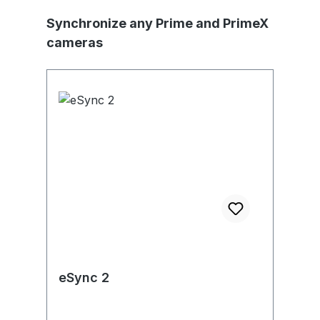
Skip product gallery
Synchronize any Prime and PrimeX
cameras
eSync 2