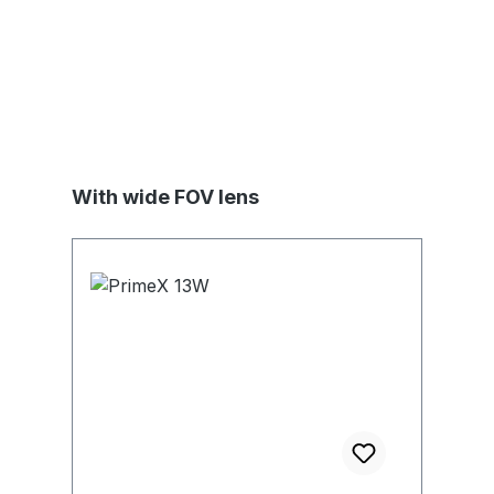
Skip product gallery
With wide FOV lens