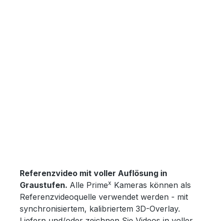
Skip image gallery
Referenzvideo mit voller Auflösung in
x
Graustufen.
Alle Prime
Kameras können als
Referenzvideoquelle verwendet werden - mit
synchronisiertem, kalibriertem 3D-Overlay.
Liefern und/oder zeichnen Sie Videos in voller