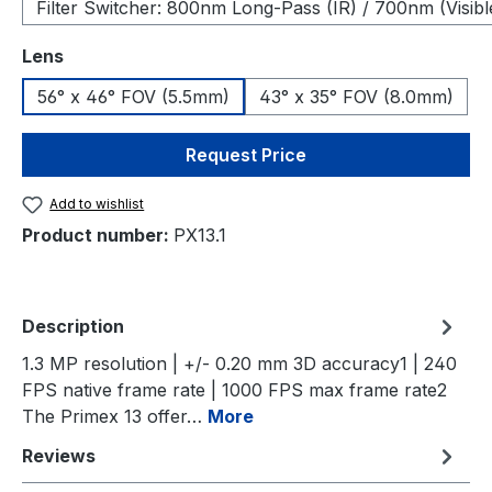
Filter Switcher: 800nm Long-Pass (IR) / 700nm (Visibl
Select
Lens
56° x 46° FOV (5.5mm)
43° x 35° FOV (8.0mm)
Request Price
Add to wishlist
Product number:
PX13.1
Description
1.3 MP resolution | +/- 0.20 mm 3D accuracy1 | 240
FPS native frame rate | 1000 FPS max frame rate2
The Primex 13 offer…
More
Reviews