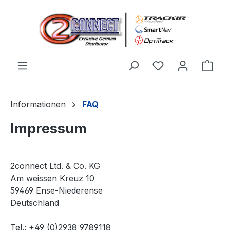
Skip to main content
You have 0 wishl
Shop
Informationen
FAQ
Impressum
2connect Ltd. & Co. KG
Am weissen Kreuz 10
59469 Ense-Niederense
Deutschland
Tel.: +49 (0)2938 9789118