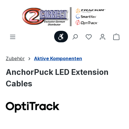
Zum Hauptinhalt springen
Werkzeugleiste anzeigen
Du hast 0 Produ
Ware
Zubehör
Aktive Komponenten
AnchorPuck LED Extension
Cables
Bildergalerie überspringen