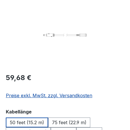
Regulärer Preis:
59,68 €
Preise exkl. MwSt. zzgl. Versandkosten
auswählen
Kabellänge
50 feet (15.2 m)
75 feet (22.9 m)