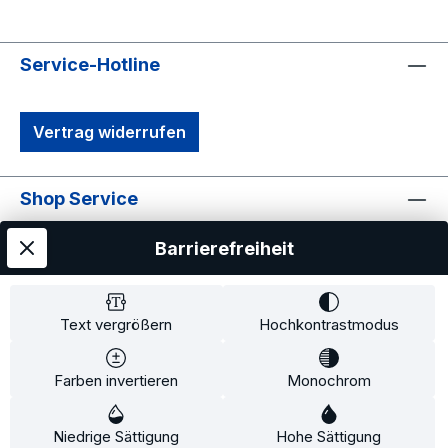
Service-Hotline
Vertrag widerrufen
Shop Service
Informationen
Barrierefreiheit
Text vergrößern
Hochkontrastmodus
Farben invertieren
Monochrom
Alle Preise exkl. gesetzl. Mehrwertsteuer zzgl.
Versandkosten
und ggf. Nachnahmegebühren, wenn
Niedrige Sättigung
Hohe Sättigung
nicht anders angegeben.