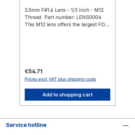
3.5mm F#1.6 Lens - 1/3 Inch - M12
RC
Thread Part number: LENS0004
sy
This M12 lens offers the largest FOV
sy
for maximizing capture volume size
sy
within smaller physical environments.
ca
Horizontal FOV: 58° Vertical FOV: 45°
Op
Focal Length: 3.5 mm F-number: 1.6
co
Format: 1/3″ Image Circle
Co
Distortion: 2.9% Compatible
Regular price:
Re
€54.71
F
Cameras: FLEX 3 (V100:R2)SLIM
Prices excl. VAT plus shipping costs
Pr
3U/V120:SLIM
Add to shopping cart
Service hotline