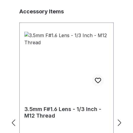
Skip product gallery
Accessory Items
3.5mm F#1.6 Lens - 1/3 Inch -
S
M12 Thread