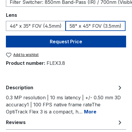
Filter Switcher: 850nm Band-Pass (IR) / 700nm (Visibl
Select
Lens
46° x 35° FOV (4.5mm)
58° x 45° FOV (3.5mm)
Request Price
Add to wishlist
Product number:
FLEX3.8
Description
0.3 MP resolution | 10 ms latency | +/- 0.50 mm 3D
accuracy1 | 100 FPS native frame rateThe
OptiTrack Flex 3 is a compact, h…
More
Reviews