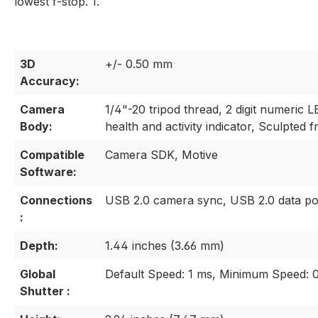
lowest f-stop. 1.
3D
+/- 0.50 mm
Accuracy:
Camera
1/4"-20 tripod thread, 2 digit numeric L
Body:
health and activity indicator, Sculpted
Compatible
Camera SDK, Motive
Software:
Connections
USB 2.0 camera sync, USB 2.0 data po
:
Depth:
1.44 inches (3.66 mm)
Global
Default Speed: 1 ms, Minimum Speed: 
Shutter :