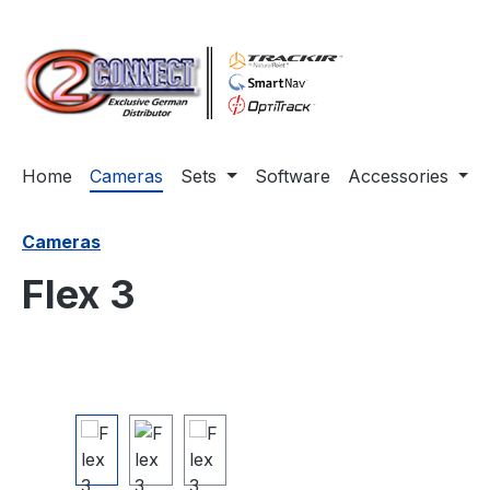
ip to main content
Skip to search
Skip to main navigation
Home
Cameras
Sets
Software
Accessories
Cameras
Flex 3
Skip image gallery