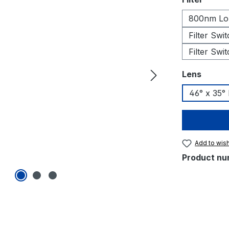
800nm Lon
Filter Swi
Filter Swi
Select
Lens
46° x 35°
Add to wish
Product nu