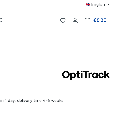
English
You have 0 wishlist item
€0.00
Shop
in 1 day, delivery time 4-6 weeks