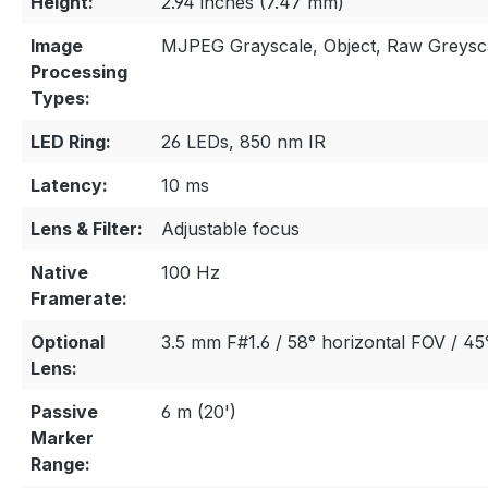
Height:
2.94 inches (7.47 mm)
Image
MJPEG Grayscale, Object, Raw Greysc
Processing
Types:
LED Ring:
26 LEDs, 850 nm IR
Latency:
10 ms
Lens & Filter:
Adjustable focus
Native
100 Hz
Framerate:
Optional
3.5 mm F#1.6 / 58° horizontal FOV / 45
Lens:
Passive
6 m (20')
Marker
Range: