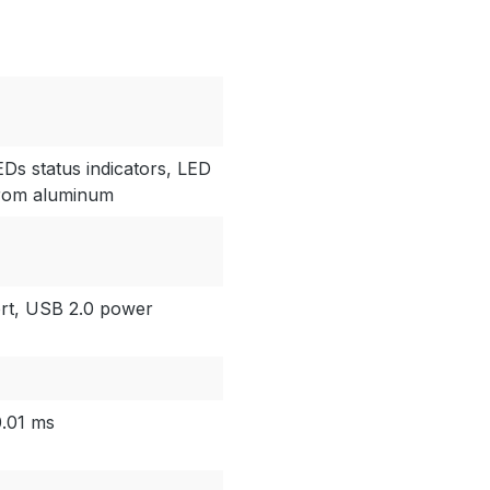
EDs status indicators, LED
 from aluminum
rt, USB 2.0 power
0.01 ms