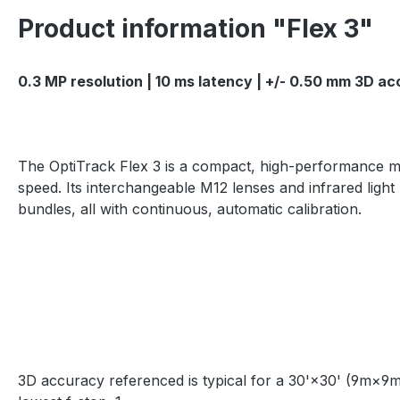
Product information "Flex 3"
0.3 MP resolution | 10 ms latency | +/- 0.50 mm 3D ac
The OptiTrack Flex 3 is a compact, high-performance m
speed. Its interchangeable M12 lenses and infrared ligh
bundles, all with continuous, automatic calibration.
3D accuracy referenced is typical for a 30'×30' (9m×9m