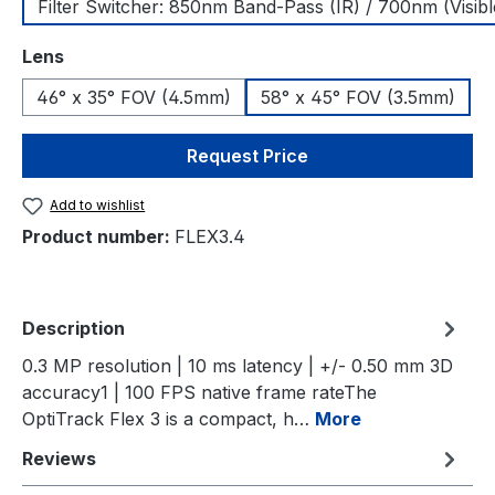
Filter Switcher: 850nm Band-Pass (IR) / 700nm (Visibl
Select
Lens
46° x 35° FOV (4.5mm)
58° x 45° FOV (3.5mm)
Request Price
Add to wishlist
Product number:
FLEX3.4
Description
0.3 MP resolution | 10 ms latency | +/- 0.50 mm 3D
accuracy1 | 100 FPS native frame rateThe
OptiTrack Flex 3 is a compact, h…
More
Reviews