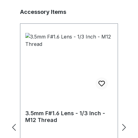
Skip product gallery
Accessory Items
3.5mm F#1.6 Lens - 1/3 Inch -
S
M12 Thread