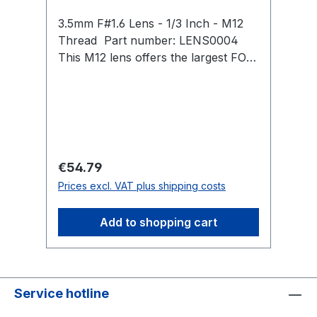
3.5mm F#1.6 Lens - 1/3 Inch - M12
RC
Thread Part number: LENS0004
sy
This M12 lens offers the largest FOV
sy
for maximizing capture volume size
sy
within smaller physical environments.
ca
Horizontal FOV: 58° Vertical FOV: 45°
Op
Focal Length: 3.5 mm F-number: 1.6
co
Format: 1/3″ Image Circle
Co
Distortion: 2.9% Compatible
Regular price:
Re
€54.79
F
Cameras: FLEX 3 (V100:R2)SLIM
Prices excl. VAT plus shipping costs
Pr
3U/V120:SLIM
Add to shopping cart
Service hotline