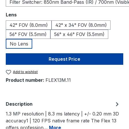
Filter Switcher: 850nm Band-Pass (IR) / 700nm (Visibl
Select
Lens
42° FOV (8.0mm)
42° x 34° FOV (8.0mm)
56° FOV (5.5mm)
56° x 46° FOV (5.5mm)
No Lens
Request Price
Add to wishlist
Product number:
FLEX13M.11
Description
1.3 MP resolution | 8.3 ms latency | +/- 0.20 mm 3D
accuracy1 | 120 FPS native frame rate The Flex 13
offers profession…
More